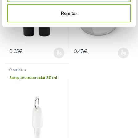
m
Rejeitar
e
n
t
o
0.65
€
0.43
€
Cosmética
Spray protector solar 30 ml