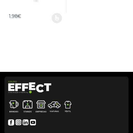
1.98
€