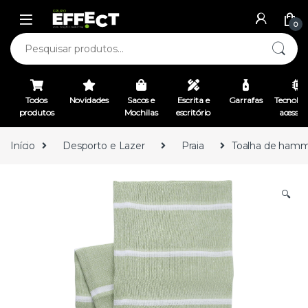
0
Todos
Novidades
Sacos e
Escrita e
Garrafas
Tecnolog
produtos
Mochilas
escritório
acessór
Início
Desporto e Lazer
Praia
Toalha de hamm
🔍