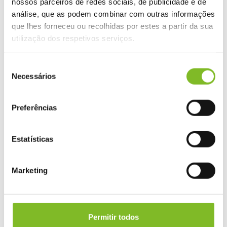
nossos parceiros de redes sociais, de publicidade e de
análise, que as podem combinar com outras informações
Produtos Relacionados
que lhes forneceu ou recolhidas por estes a partir da sua
utilização dos respetivos serviços.
S
Bonés e acessórios
,
Praia
Praia
Necessários
e
EDWARD RIB. Chapéu de
TIMOR. Almofada de praia
l
palha natural com fita elástica
insuflável em PVC opaco
sublimada
e
Preferências
ç
ã
o
Estatísticas
d
e
Marketing
c
o
n
2.02
€
0.76
€
s
Permitir todos
e